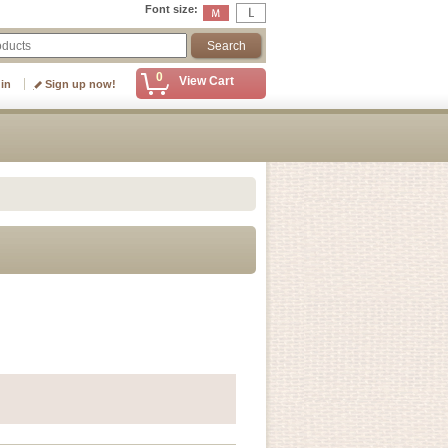
Font size
:
0
View Cart
 in
Sign up now!