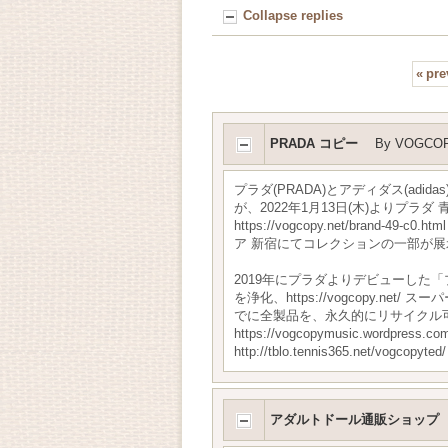
Collapse replies
«
pre
PRADA コピー
By
VOGCOP
プラダ(PRADA)とアディダス(adida
が、2022年1月13日(木)より
https://vogcopy.net/bra
ア 新宿にてコレクションの一部が
2019年にプラダよりデビューした「プ
を浄化、https://vogcopy.
でに全製品を、永久的にリサイクル
https://vogcopymusic.wordpress.co
http://tblo.tennis365.net/vogcopyted/
アダルトドール通販ショップ