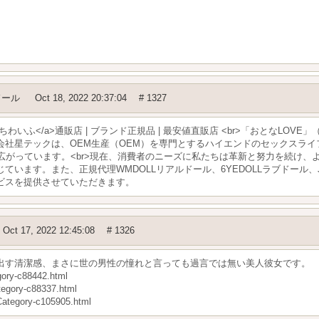
ドール
Oct 18, 2022 20:37:04
# 1327
ove.jp/">だっちわいふ</a>通販店 | ブランド正規品 | 最安値直販店 <br>「おとなLOV
会社星テックは、OEM生産（OEM）を専門とするハイエンドのセックスラ
広がっています。<br>現在、消費者のニーズに私たちは革新と努力を続け、
います。また、正規代理WMDOLLリアルドール、6YEDOLLラブドール、J
ビスを提供させていただきます。
Oct 17, 2022 12:45:08
# 1326
出す清潔感、まさに世の男性の憧れと言っても過言では無い美人彼女です。
ry-c88442.html
ory-c88337.html
gory-c105905.html