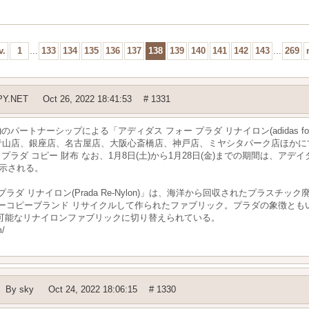
v.
1
...
133
134
135
136
137
138
139
140
141
142
143
...
269
Y.NET
Oct 26, 2022 18:41:53
# 1331
s)のパートナーシップによる「アディダス フォー プラダ リナイロン(adidas for P
プラダ 青山店、銀座店、名古屋店、大阪心斎橋店、神戸店、ミヤシタパーク店ほか
nd-49-c0.html プラダ コピー 財布 なお、1月8日(土)から1月28日(金)までの期間
展示される。
ラダ リナイロン(Prada Re-Nylon)」は、海洋から回収されたプラスチ
net/ スーパーコピーブランド リサイクルして作られたファブリック。プラダの象徴
可能なリナイロンファブリックに切り替えられている。
m/
By
sky
Oct 24, 2022 18:06:15
# 1330