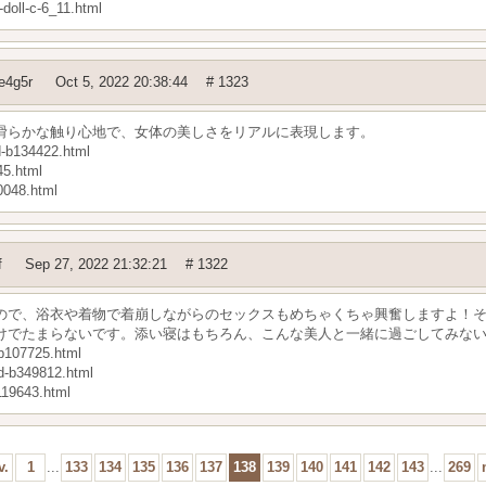
-doll-c-6_11.html
e4g5r
Oct 5, 2022 20:38:44
# 1323
滑らかな触り心地で、女体の美しさをリアルに表現します。
-b134422.html
45.html
0048.html
f
Sep 27, 2022 21:32:21
# 1322
ので、浴衣や着物で着崩しながらのセックスもめちゃくちゃ興奮しますよ！
けでたまらないです。添い寝はもちろん、こんな美人と一緒に過ごしてみな
b107725.html
nd-b349812.html
119643.html
v.
1
...
133
134
135
136
137
138
139
140
141
142
143
...
269