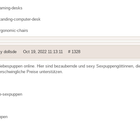
gaming-desks
standing-computer-desk
ergonomic-chairs
By
dollsde
Oct 19, 2022 11:13:11
# 1328
iebespuppen online. Hier sind bezaubernde und sexy Sexpuppengöttinnen, di
schwingliche Preise unterstützen.
he-sexpuppen
ppen