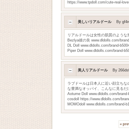
https://www.tpdoll.com/cute-real-love
美しいリアルドール
By
gf4r
リアルドールは女性の肌質のような
Bezlya彼の良 www.dldolls.com/brand
DL Doll www.dldolls.com/brand-b500
Piper Doll www.dldolls.com/brand-b5
美人リアルドール
By
266ds
ラブドールは日本人に近い顔立ちな
な豊満なオッパイ、こんなに見るだ
Aotume Doll www.dldolls.com/brand-
cosdoll https://www.dldolls.com/bra
MOMOdoll www.dldolls.com/brand-b
«
pre