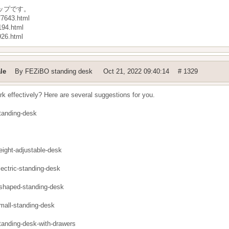
ップです。
7643.html
194.html
926.html
le
By
FEZiBO standing desk
Oct 21, 2022 09:40:14
# 1329
 effectively? Here are several suggestions for you.
standing-desk
eight-adjustable-desk
lectric-standing-desk
l-shaped-standing-desk
mall-standing-desk
tanding-desk-with-drawers