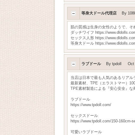
等身大ドール代理店
By
108
肌の質感は生身の女性のようで、そ
ダッチワイフ https://www.dldolls.com/
セックス人形 https://www.dldolls.com/
等身大ドール https://www.dldolls.com/
ラブドール
By
tpdoll
Oct
当店は日本で最も人気のあるリアル
最新素材、TPE（エラストマー）1
TPE素材製造による『安心安全』な
ラブドール
https://www.tpdoll.com/
セックスドール
https://www.tpdoll.com/150-160cm-se
可愛いラブドール