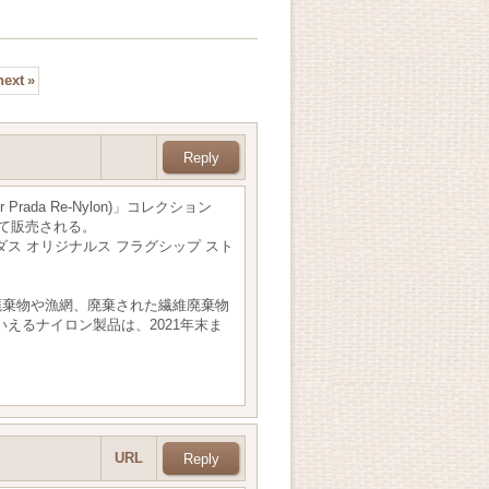
next
»
rada Re-Nylon)」コレクション
にて販売される。
は、アデイダス オリジナルス フラグシップ スト
ック廃棄物や漁網、廃棄された繊維廃棄物
ともいえるナイロン製品は、2021年末ま
URL