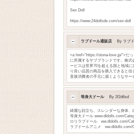
Sex Doll
https://www.24dollsde.com/sex-doll
ラブドール通販店
By
ラブ
<a href="https://otona-l
に所属するサブブランドです。株式
ービスは世界70を超える国と地域に
り良い品質の商品を購入できると信じて
直接消費者の手元に届くようなサー
等身大ドール
By
2f2d6sd
綺麗な顔立ち、スレンダーな身体、
等身大ドール www.dldolls.com/Catego
ロリラブドール ww.dldolls.com/Categ
ラブドールアニメ ww.dldolls.com/Cate