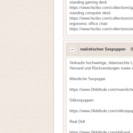
standing gaming desk
https://www.fezibo.com/collections/
standing computer desk
https://www.fezibo.com/collections/
ergonomic office chair
https://www.fezibo.com/collections/
realistischen Sexpuppen
Verkaufe hochwertige, lebensechte L
Versand und Rücksendungen sowie er
Männliche Sexpuppe
https://www.24dollsde.com/mannlic
Silikonpuppen
https://www.24dollsde.com/silikonpu
Real Doll
https://www.24dollsde.com/doll-real