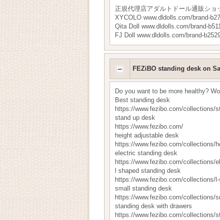
正規代理店アダルトドール通販ショ
XYCOLO www.dldolls.com/brand-b27
Qita Doll www.dldolls.com/brand-b51
FJ Doll www.dldolls.com/brand-b252
FEZiBO standing desk on Sa
Do you want to be more healthy? Work
Best standing desk
https://www.fezibo.com/collections/
stand up desk
https://www.fezibo.com/
height adjustable desk
https://www.fezibo.com/collections/h
electric standing desk
https://www.fezibo.com/collections/e
l shaped standing desk
https://www.fezibo.com/collections/
small standing desk
https://www.fezibo.com/collections/s
standing desk with drawers
https://www.fezibo.com/collections/s