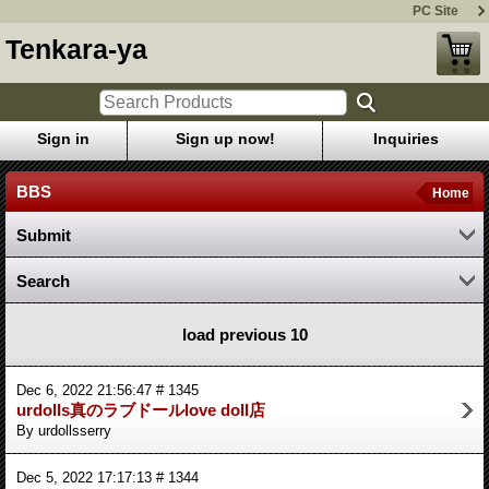
PC Site
Tenkara-ya
Sign in
Sign up now!
Inquiries
BBS
Home
Submit
Search
load previous 10
Dec 6, 2022 21:56:47 # 1345
urdolls真のラブドールlove doll店
By urdollsserry
Dec 5, 2022 17:17:13 # 1344