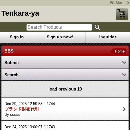
PC Site
Tenkara-ya
Sign in
Sign up now!
Inquiries
BBS
Home
Submit
Search
load previous 10
Dec 29, 2025 12:59:58 # 1744
ブランド財布代引
By sssss
Dec 24, 2025 13:00:07 # 1743