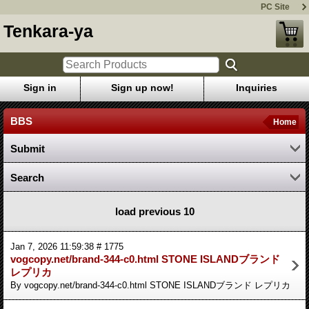
PC Site
Tenkara-ya
Sign in
Sign up now!
Inquiries
BBS
Home
Submit
Search
load previous 10
Jan 7, 2026 11:59:38 # 1775
vogcopy.net/brand-344-c0.html STONE ISLANDブランド
レプリカ
By vogcopy.net/brand-344-c0.html STONE ISLANDブランド レプリカ