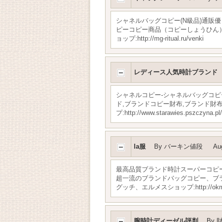
シャネルバッグコピー(N級品)通販
ピーコピー商品（コピーしょうひん）と
ョップ:http://mg-ritual.ru/venki
レディース人気時計ブランド
シャネルコピー-シャネルバッグコピ
ド,ブランドコピー財布,ブランド
プ:http://www.starawies.pszczyna.pl/
la服
By
バーキン値段
Au
最高品質ブランド時計スーパーコピ
超一流のブランドバッグコピー、ブ
グッチ、エルメスショップ:http://okmp
腕時計ディーゼル評判
By