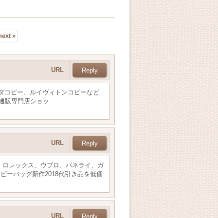
next
»
URL
ラダコピー、ルイヴィトンコピーなど
通販専門店ショッ
URL
す。ロレックス、ウブロ、パネライ、ガ
ーバッグ新作2018代引き品を低価
URL