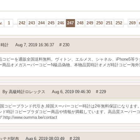
v.
1
...
242
243
244
245
246
247
248
249
250
251
252
...
269
ノ時計
Aug 7, 2019 16:36:37
# 230
コピーを通販全国送料無料。ヴィトン、エルメス、シャネル、iPhone5等
ー商品オメガスーパーコピーN級品偽物、本物品質時計オメガ時計コピー海外
By
高級時計ロレックス
Aug 6, 2019 09:46:30
# 229
新韓国コピーブランド代引き,韓国スーパーコピー時計は2年無料保証になりま
ンド時計コピープラダコピー商品や情報が満載しています。高品質スーパーコピ
/www.oumma.be/contact
ッテガ財布
Aug 6, 2019 08:03:49
# 228