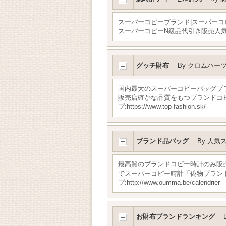
スーパーコピーブランド|スーパー
スーパーコピーN級品代引き販売人気No.1ブ
グッチ財布
By
クロムハー
国内最大のスーパーコピーバッグブ
販売店確かな品質をもつブランドコ
プ:https://www.top-fashion.sk/
ブランド品バッグ
By
人気
最高質のブランドコピー時計のみ販
でスーパーコピー時計「偽物ブランド
プ:http://www.oumma.be/calendrier
お財布ブランドランキング