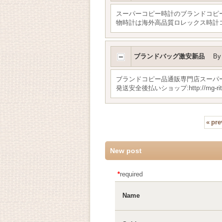
スーパーコピー時計のブランドコピ
物時計は海外高品質ロレックス時計コピー代
ブランドバッグ激安新品
B
ブランドコピー品通販専門店スーパ
発送安全後払いショップ:http://mg-ritual
«
pre
New post
*
required
Name