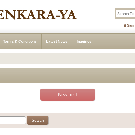
Sign
Terms & Conditions
Latest News
Inquiries
New post