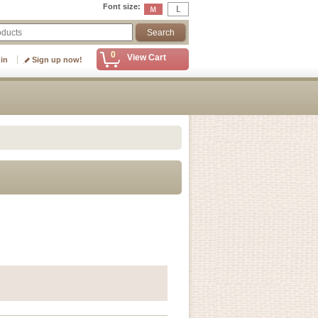
Font size
:
0
View Cart
 in
Sign up now!