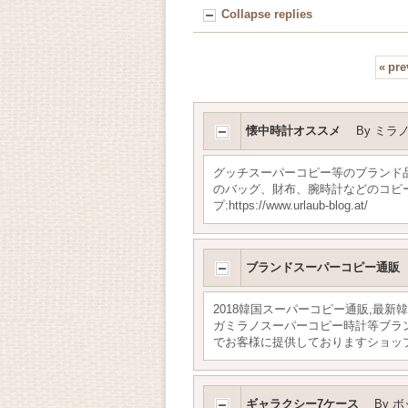
Collapse replies
«
pre
懐中時計オススメ
By
ミラ
グッチスーパーコピー等のブランド品
のバッグ、財布、腕時計などのコピ
プ:https://www.urlaub-blog.at/
ブランドスーパーコピー通販
2018韓国スーパーコピー通販,最
ガミラノスーパーコピー時計等ブラ
でお客様に提供しておりますショップ:http:/
ギャラクシー7ケース
By
ボ