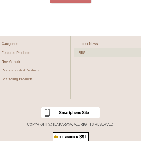
Categories
Latest News
Featured Products
BBS
New Arrivals
Recommended Products
Bestselling Products
Smartphone Site
COPYRIGHT(c)TENKARAYA. ALL RIGHTS RESERVED.