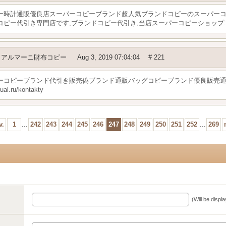
ー時計通販優良店スーパーコピーブランド超人気ブランドコピーのスーパー
引き専門店です,ブランドコピー代引き,当店スーパーコピーショップ:https://ww
y
アルマーニ財布コピー
Aug 3, 2019 07:04:04
# 221
ーコピーブランド代引き販売偽ブランド通販バッグコピーブランド優良販売
.ru/kontakty
v.
1
...
242
243
244
245
246
247
248
249
250
251
252
...
269
(Will be displ