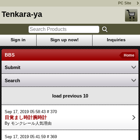
PC Site
Tenkara-ya
Sign in
Sign up now!
Inquiries
BBS
Home
Submit
Search
load previous 10
Sep 17, 2019 05:58:43 # 370
目覚まし時計腕時計
By モンクレール人気理由
Sep 17, 2019 05:41:59 # 369