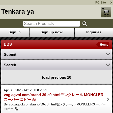
PC Site
Tenkara-ya
Sign in
Sign up now!
Inquiries
BBS
Home
Submit
Search
load previous 10
Apr 30, 2026 14:12:50 # 2321
vog.agvol.com/brand-39-c0.htmlモンクレール MONCLER
スーパー コピー 品
By vog.agvol.com/brand-39-c0.htmlモンクレール MONCLERスーパー
コピー 品