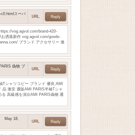
20-c0.htmlスーパ
URL
vog.agvol.com/brand-420-
 vog.agvol.com/goods-
aranna.com/ ブランド アクセサリー 激
MI PARIS 偽物 ブ
URL
ARIS半袖Tシャツコピー ブランド 優良,AMI
ド 品 激安 通販AMI PARIS半袖Tシャ
を集める 高級感を演出AMI PARIS偽物 通
May 18,
URL