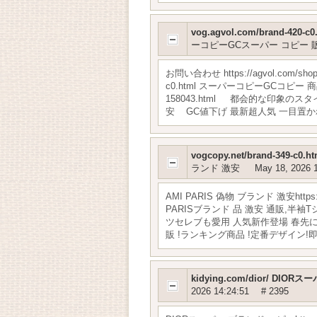
vog.agvol.com/brand-
ーコピーGCスーパー コピー 
お問い合わせ https://agvol.com/s
c0.html スーパーコピーGCコピー 商
158043.html 都会的な印象のスタイル 
安 GC値下げ 最新超人気 一目置か
vogcopy.net/brand-349-c
ランド 激安
May 18, 2026 
AMI PARIS 偽物 ブランド 激安https
PARISブランド 品 激安 通販,半袖Tシャ
ツセレブも愛用 人気新作登場 春先に重宝 ht
販 !ランキング商品 !定番デザイン!即発＆お取
kidying.com/dior/ DI
2026 14:24:51
# 2395