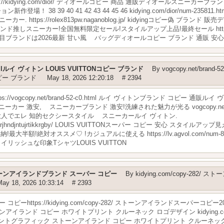
s://kidying.com/dior/ ディオールコピー 商品 通販ディオールスニーカー
 38 39 40 41 42 43 44 45 46 kidying.com/dior/num-2358
https://rolex813pw.naganoblog.jp/ kidyingコピー偽 ブラ
推しスニーカー!全国無料限定セール!スタイルアップ上品!最終セール https://dior.a
ブランドは2026最新 甘い風 バッグディオールコピー ブランド 通販 安心
c0.htmlルイ ヴィトン LOUIS VUITTONコピー ブランド
By
vogcopy.net/brand-
コピー ブランド
May 18, 2026 12:20:18
# 2394
tps://vogcopy.net/brand-52-c0.html ルイ ヴィトンブランド コピー
カー 激安, スニーカーブランド 激安!洗練された魅力が光る vogcopy.net/goo
大人でエレ 知的セクシースタイル スニーカールイ ヴィトン.
com/dshbzrjhndjntujrtikkrgby/ LOUIS VUITTONスーパー コピー 安心 
額!絶対オススメ♡ !カジュアルに使える https://lv.agvol.com/num-84
リッシュな印象TシャツLOUIS VUITTON
2/ ストーンアイランドブランド スーパー コピー
By
kidying.com/copy-282/
May 18, 2026 10:33:14
# 2393
https://kidying.com/copy-282/ ストーンアイランドスーパーコピー2
イランド コピー ホワイトプリント クルーネック ロゴデザイン kidying.com/copy
d フロントグラフィック ストーンアイランド コピー ホワイトプリント クルーネック ロゴ