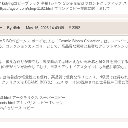
sakazine.net/ kidyingコピーブラック 半袖Tシャツ Stone Island フロント
://agvol.com/shop-1182.html ブランドコピー在庫に関しまして
ー
By
dfvb
May 16, 2026 14:49:09
# 2392
AMS BOY(ビームス ボーイ)による「Cosmic Bloom Collection」は
る。コレクションカテゴリーとして、高品質な素材と精密なクラフトマンシッ
、優良な作りが際立ち、激安商品では味わえない高級感と耐久性を提供する。AR
 ボーイ)のデザインが融合しており、日常のアウトドアスタイルにも自然に馴染
ollection」は装着感や軽量性にも優れ、高品質で優良な作りにより、N級品では
(アークテリクス)とBEAMS BOY(ビームス ボーイ)の洗練された世界観を日
nd-124-c0.html アークテリクス スーパーコピー
i_ami_paris.html アミ パリス コピー Tシャツ
ine-copy/ セリーヌ コピー