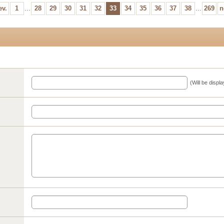
ev.
1
...
28
29
30
31
32
33
34
35
36
37
38
...
269
n
(Will be displ