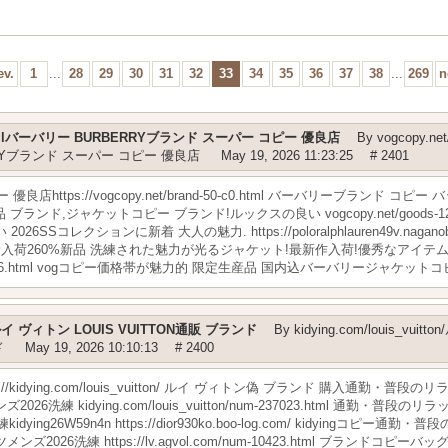
ev.
1
...
28
29
30
31
32
33
34
35
36
37
38
...
269
n
-c0.htmlバーバリー BURBERRYブランド スーパー コピー 優良店
By
vogcopy.net
ERRYブランド スーパー コピー 優良店
May 19, 2026 11:23:25
# 2401
優良店https://vogcopy.net/brand-50-c0.html バーバリーブランド
ンド,ジャケットコピー ブランド!ルックスの良い vogcopy.net/goods-126
Sコレクションに新着 大人の魅力. https://poloralphlauren49v.nagan
新入荷260%新品 洗練された魅力が光るジャケット!最新作入荷!優秀なアイテム!
com/num-11396.html vogコピー価格帯が魅力的 限定生産品 国内込バーバリージャケッ
ton/ルイ ヴィトン LOUIS VUITTON通販 ブランド
By
kidying.com/louis_vui
ド
May 19, 2026 10:10:13
# 2400
ps://kidying.com/louis_vuitton/ ルイ ヴィトン偽 ブランド 購入通
洗練 kidying.com/louis_vuitton/num-237023.html 通勤・
ing26W59n4n https://dior930ko.boo-log.com/ kidyingコ
26洗練 https://lv.agvol.com/num-10423.html ブランドコピ