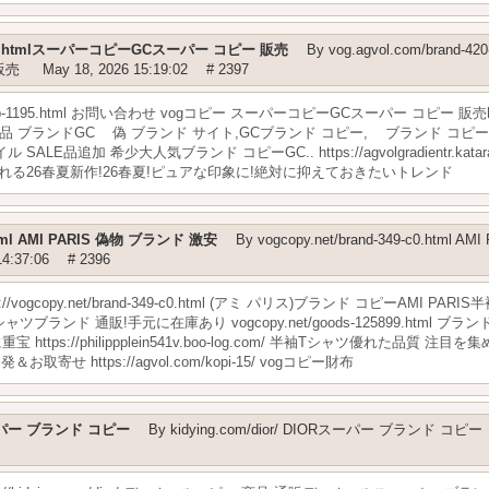
420-c0.htmlスーパーコピーGCスーパー コピー 販売
By
vog.agvol.com/brand-4
販売
May 18, 2026 15:19:02
# 2397
hop-1195.html お問い合わせ vogコピー スーパーコピーGCスーパー コピー 販売https://
品 ブランドGC 偽 ブランド サイト,GCブランド コピー, ブランド コピー!お洒落新作
SALE品追加 希少大人気ブランド コピーGC.. https://agvolgradientr.kat
れる26春夏新作!26春夏!ピュアな印象に!絶対に抑えておきたいトレンド
0.html AMI PARIS 偽物 ブランド 激安
By
vogcopy.net/brand-349-c0.html A
14:37:06
# 2396
://vogcopy.net/brand-349-c0.html (アミ パリス)ブランド コピーAMI P
ツブランド 通販!手元に在庫あり vogcopy.net/goods-125899.html ブラン
tps://philippplein541v.boo-log.com/ 半袖Tシャツ優れた品質 注目
寄せ https://agvol.com/kopi-15/ vogコピー財布
ORスーパー ブランド コピー
By
kidying.com/dior/ DIORスーパー ブランド コピー