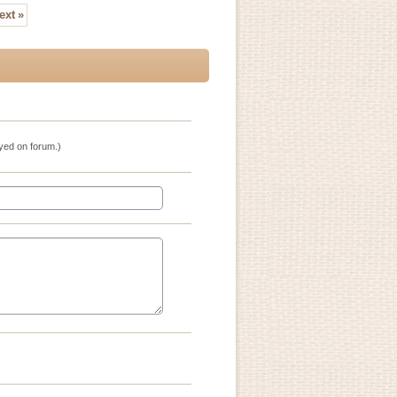
ext
»
ayed on forum.)