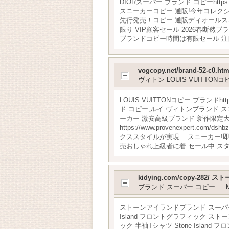
DIORスーパー ブランド コピーhttp
スニーカーコピー 通販!今年コレクション新作登場！
先行発売！コピー 通販ディオールスニーカー. 
限り VIP顧客セール 2026春断然ブランド
ブランドコピー時間は有限セール 注目
vogcopy.net/brand-52-
ヴィトン LOUIS VUITTON
LOUIS VUITTONコピー ブランドht
ド コピー,ルイ ヴィトンブランド スニー
ーカー 激安高級ブランド 新作限定
https://www.provenexpert.
クススタイルが実現 スニーカー!即納!最大半
売おしゃれ上級者に着 セール中 スタイ
kidying.com/copy-28
ブランド スーパー コピー
ストーンアイランドブランド スーパー コピー
Island フロントグラフィック ストーンア
ック 半袖Tシャツ Stone Islan