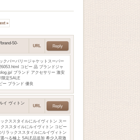
ext
»
/brand-50-
URL
 コピー バックバーバリージャケットスーパー
053.html コピー 品 ブランドジャ
oblog.jp/ ブランド アクセサリー 激安
限定SALE
トコピー ブランド 優良
tton/ルイ ヴィトン
URL
勤・普段のリラックススタイルにルイヴィトン スー
普段のリラックススタイルにルイヴィトン コピー
ピー通勤・普段のリラックススタイルにルイヴィトン
ーバッグ選べる極上 SALE品追加 希少入荷激