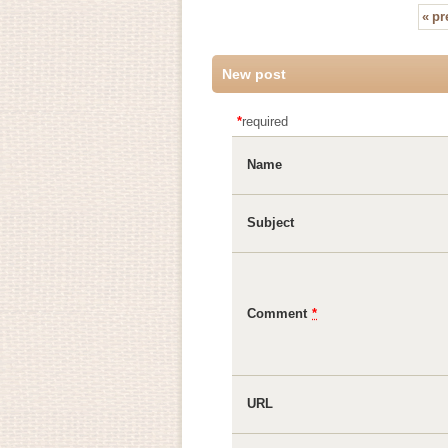
«
pr
New post
*
required
Name
Subject
Comment
*
URL