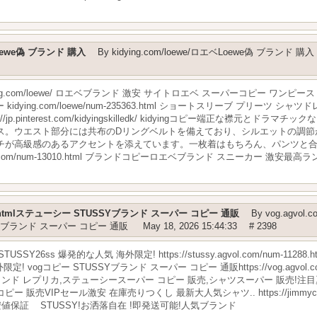
ベLoewe偽 ブランド 購入
By
kidying.com/loewe/ロエベLoewe偽 ブランド 購入
kidying.com/loewe/ ロエベブランド 激安 サイトロエベ スーパーコピー ワン
dying.com/loewe/num-235363.html ショートスリーブ プリーツ 
s://jp.pinterest.com/kidyingskilledk/ kidyingコピー端正な襟
。ウエスト部分には共布のDリングベルトを備えており、シルエットの調節が可
チが高級感のあるアクセントを添えています。一枚着はもちろん、パンツと
agvol.com/num-13010.html ブランドコピーロエベブランド スニーカー 激安
69-c0.htmlステューシー STUSSYブランド スーパー コピー 通販
By
vog.agvol.c
SSYブランド スーパー コピー 通販
May 18, 2026 15:44:33
# 2398
26ss 爆発的な人気 海外限定! https://stussy.agvol.com/num-112
! vogコピー STUSSYブランド スーパー コピー 通販https://vog.agvol.com
 レプリカ,ステューシースーパー コピー 販売,シャツスーパー 販売!注目夏新作 vog
ピー 販売VIPセール激安 在庫売りつくし 最新大人気シャツ.. https://jimmychoo3
値保証 STUSSY!お洒落自在 !即発送可能!人気ブランド