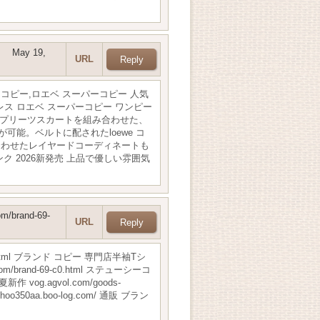
May 19,
URL
ピース コピー,ロエベ スーパーコピー 人気
シャツドレス ロエベ スーパーコピー ワンピー
元とドラマチックなプリーツスカートを組み合わせた、
能。ベルトに配されたloewe コ
合わせたレイヤードコーディネートも
最高ランク 2026新発売 上品で優しい雰囲気
om/brand-69-
URL
88.html ブランド コピー 専門店半袖Tシ
/brand-69-c0.html ステューシーコ
.agvol.com/goods-
50aa.boo-log.com/ 通販 ブラン