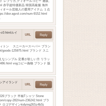
ブランド レプリカ,ディオールコピー 通販,
11.html 赤字超特価新品 韓国高級服 海外
ンド 販売ディオール芸能人の愛用アイテム １点
gvol.com/num-9152.html
.
52-c0.htmlルイ
URL
 通販ルイ ヴィトン スニーカースーパー ブラン
ds-125975.html ブランド スニ
スタイルアップ見えなシンプル 定番が欲しい方 リラッ
86.html vogコピー偽物 ブランド 販
 ストーンアイランド
URL
026ブラック 半袖Tシャツ Stone
-282/num-236242.html ブラ
デザインkidying26Sz4bSj