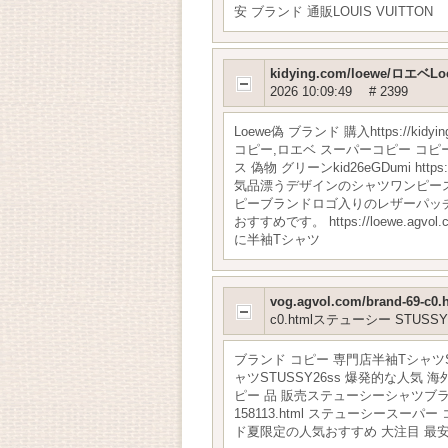
安 ブランド 通販LOUIS VUITTON
kidying.com/loewe/ロエ
2026 10:09:49
# 2399
Loewe偽 ブランド 購入https://
コピー,ロエベ スーパーコピー コピー ki
ス 偽物 グリーンkid26eGDumi http
気品漂うデザインのシャツワンピース
ピーブランドロゴ入りのレザーパッ
おすすめです。 https://loewe.
に半袖Tシャツ
vog.agvol.com/brand-
c0.htmlステューシー STU
ブランド コピー 専門店半袖TシャツSTUSSY
ャツSTUSSY26ss 爆発的な人気 海外限定
ピー 品 販売ステューシーシャツブランド
158113.html ステューシースーパー コ
ド夏限定の人気おすすめ 大注目 最安