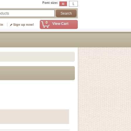
Font size
:
0
View Cart
 in
Sign up now!