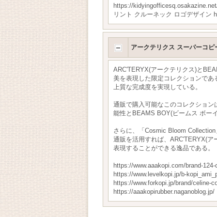
https://kidyingofficesq.o
リント クルーネック ロゴデザイン https
アークテリクス スーパーコピ
ARC'TERYX(アークテリクス)とBE
美を表現した限定コレクションであ
上質な完成度を実現している。
通販で購入可能なこのコレクションは
能性とBEAMS BOY(ビームス
さらに、「Cosmic Bloom C
通販を活用すれば、ARC'TERYX
表現することができる逸品である。
https://www.aaakopi.com/bra
https://www.levelkopi.jp/b-kop
https://www.forkopi.jp/brand/cel
https://aaakopirubber.naganoblog.jp/