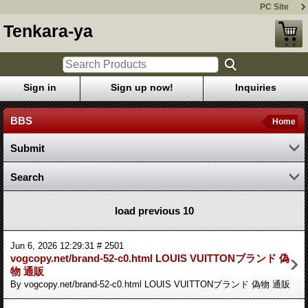
PC Site
Tenkara-ya
Sign in
Sign up now!
Inquiries
BBS
Home
Submit
Search
load previous 10
Jun 6, 2026 12:29:31 # 2501
vogcopy.net/brand-52-c0.html LOUIS VUITTONブランド 偽
物 通販
By vogcopy.net/brand-52-c0.html LOUIS VUITTONブランド 偽物 通販